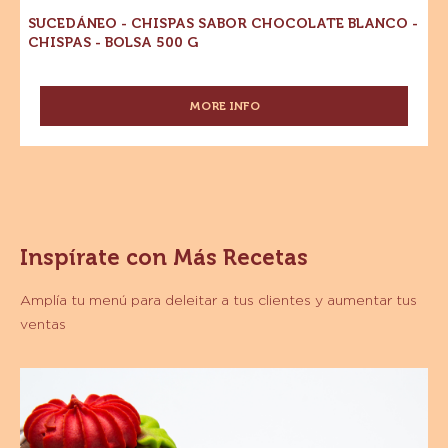
Blanco
Blanco
-
-
Chispas
-
Chispas
Bolsa
500
-
g
Bolsa
500
g
SUCEDÁNEO - CHISPAS SABOR CHOCOLATE BLANCO -
CHISPAS - BOLSA 500 G
MORE INFO
-
SUCEDÁNEO
-
CHISPAS