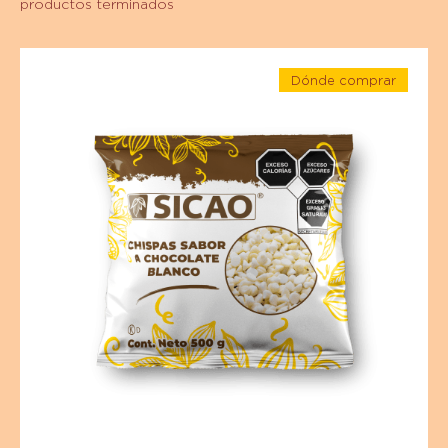
5. Una vez que tenga la consistencia deseada,
forma bolitas y deja cristalizar un par de horas más.
6. Funde las Chispas sabor Chocolate Blanco SICAO®.
Cubre las trufas con éste y después con el coco rallado.
Ingredientes Destacados
Para un sabor óptimo y un atractivo visual de tus
productos terminados
Sucedáneo
Dónde comprar
-
-
Chispas
Sucedáneo
-
Sabor
Chispas
Sabor
Chocolate
Chocolate