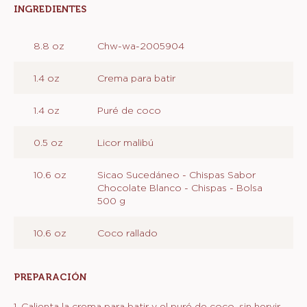
Métrico
EEUU
Actions
Escribe un comentario
Salvar
PREPARACIÓN
INGREDIENTES
:
PREPARACIÓN
8.8 oz
Chw-wa-2005904
1.4 oz
Crema para batir
1.4 oz
Puré de coco