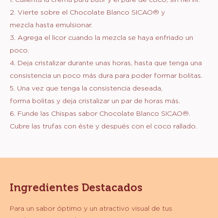
0.5 oz
Licor malibú
10.6 oz
Sicao Sucedáneo - Chispas Sabor
Chocolate Blanco - Chispas - Bolsa
500 g
10.6 oz
Coco rallado
PREPARACIÓN
:
PREPARACIÓN
1. Calienta la crema para batir y el puré de coco, sin hervir.
2. Vierte sobre el Chocolate Blanco SICAO® y
mezcla hasta emulsionar.
3. Agrega el licor cuando la mezcla se haya enfriado un
poco.
4. Deja cristalizar durante unas horas, hasta que tenga una
consistencia un poco más dura para poder formar bolitas.