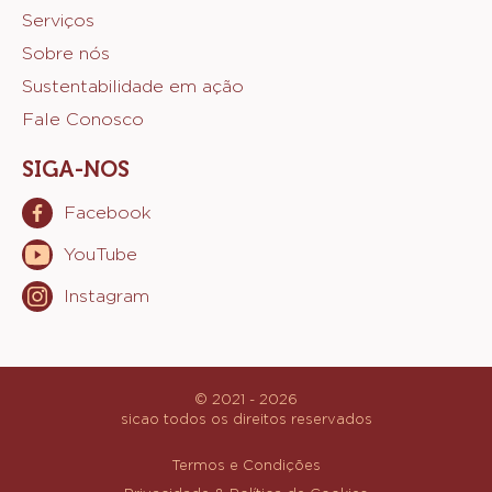
Website
Selecione o idioma
quick
Brazil - Português
links
Minha conta
Footer
Produtos
Receitas
Sicao
Serviços
Sobre nós
Sustentabilidade em ação
Fale Conosco
SIGA-NOS
Facebook
Opens