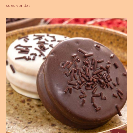
5- Coloque a massa nas forminhas de mini cupcake e leve
ao forno para assar por 15 a 20 minutos, dependendo do
forno.
Talvez você também goste:
Expanda seu menu para agradar seus clientes e aumentar
suas vendas
Alfajores