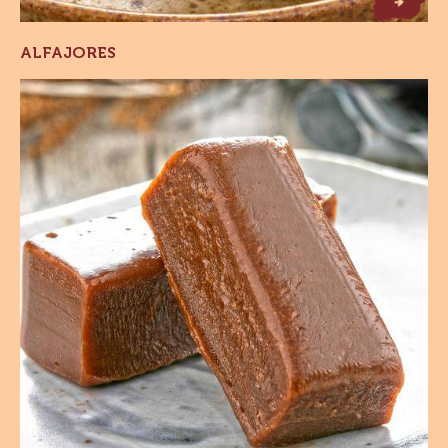
Alfajores
ALFAJORES
Balas
de
Brigadeiro