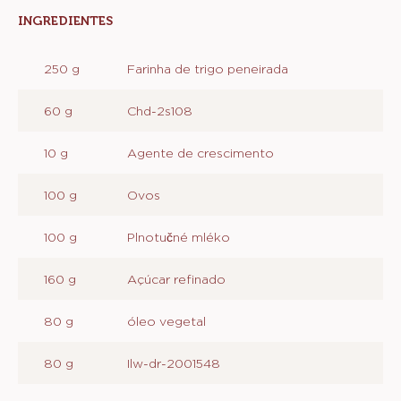
Métrico
EUA
Actions
Deixe um comentário
Salvar
MASSA
INGREDIENTES
:
MASSA
250 g
Farinha de trigo peneirada
60 g
Chd-2s108
10 g
Agente de crescimento