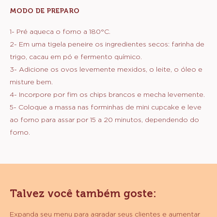
100 g
Ovos
100 g
Plnotučné mléko
160 g
Açúcar refinado
80 g
óleo vegetal
80 g
Ilw-dr-2001548
MODO DE PREPARO
:
MASSA
1- Pré aqueca o forno a 180°C.
2- Em uma tigela peneire os ingredientes secos: farinha de
trigo, cacau em pó e fermento químico.
3- Adicione os ovos levemente mexidos, o leite, o óleo e
misture bem.
4- Incorpore por fim os chips brancos e mecha levemente.