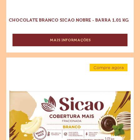
CHOCOLATE BRANCO SICAO NOBRE - BARRA 1,01 KG
MAIS INFORMAÇÕES
-
CHOCOLATE
BRANCO
SICAO
Cobertura
NOBRE
Compre agora
Fracionada
-
-
Sabor
Cobertura
BARRA
Fracionada
1,01
Chocolate
Sabor
KG
Chocolate
Branco
Branco
Sicao
Sicao
Mais
Mais
-
Barra
-
1,01
kg
Barra
1,01
kg