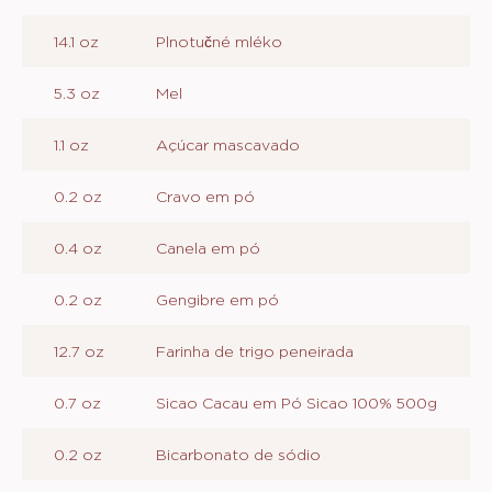
14.1 oz
Plnotučné mléko
5.3 oz
Mel
1.1 oz
Açúcar mascavado
0.2 oz
Cravo em pó
0.4 oz
Canela em pó
0.2 oz
Gengibre em pó
12.7 oz
Farinha de trigo peneirada
0.7 oz
Sicao Cacau em Pó Sicao 100% 500g
0.2 oz
Bicarbonato de sódio