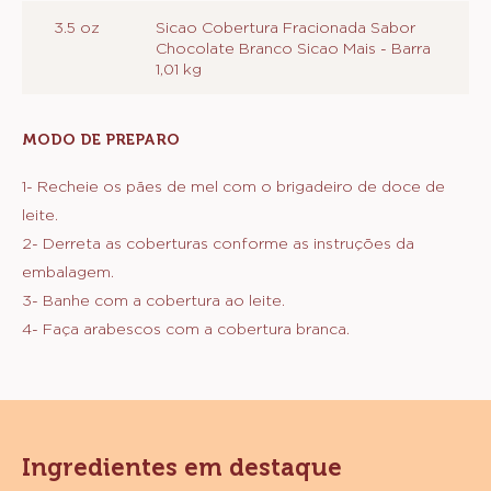
3.5 oz
Sicao Cobertura Fracionada Sabor
Chocolate Branco Sicao Mais - Barra
1,01 kg
MODO DE PREPARO
:
MONTAGEM
E
1- Recheie os pães de mel com o brigadeiro de doce de
FINALIZAÇÃO
leite.
2- Derreta as coberturas conforme as instruções da
embalagem.
3- Banhe com a cobertura ao leite.
4- Faça arabescos com a cobertura branca.
Ingredientes em destaque