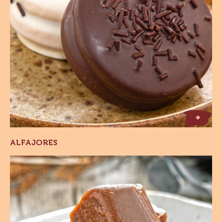
Alfajores
ALFAJORES
Balas
de
Brigadeiro