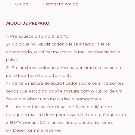
0.4 oz
Fermento em pó
MODO DE PREPARO
:
MASSA
1- Pré aqueça o forno a 180°C.
2- Coloque no liquidificador o leite integral, o leite
condensado, o açúcar mascavo, o mel, as especiarias e
pulse.
3- Em um bowl coloque a farinha peneirada, o cacau em
pó, o bicarbonato e o fermento.
4- Verta a mistura do liquidificador sobre os ingredientes
secos que estão no bowl e misture com o auxilio de um
fouet até obter uma massa lisa e homogênea .
5- Unte e enfarinhe forminhas de 6 cm de diâmetro,
coloque a massa e leve para assar em forno pré aquecido
a 180°C por uns 20 minutos, dependendo do forno.
6 - Desenforme e reserve.