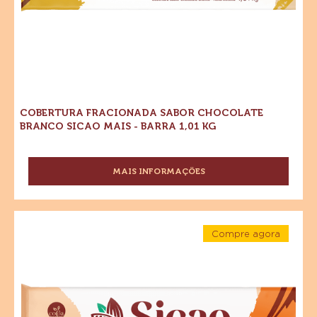
COBERTURA FRACIONADA SABOR CHOCOLATE
BRANCO SICAO MAIS - BARRA 1,01 KG
MAIS INFORMAÇÕES
-
COBERTURA
FRACIONADA
SABOR
Cobertura
CHOCOLATE
Compre agora
Fracionada
BRANCO
-
Sabor
Cobertura
SICAO
Fracionada
MAIS
Chocolate
Sabor
-
Chocolate
Blend
BARRA
Blend
Sicao
Sicao
1,01
Mais