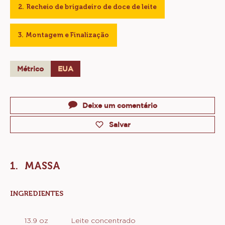
Recheio de brigadeiro de doce de leite
Montagem e Finalização
Métrico
EUA
Actions
Deixe um comentário
Salvar
MASSA
INGREDIENTES
:
MASSA
13.9 oz
Leite concentrado