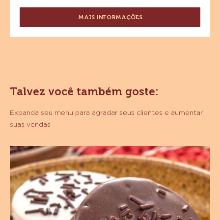
MAIS INFORMAÇÕES
-
CACAU
EM
PÓ
SICAO
100%
500G
Talvez você também goste:
Expanda seu menu para agradar seus clientes e aumentar
suas vendas
Alfajores