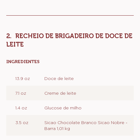
RECHEIO DE BRIGADEIRO DE DOCE DE
LEITE
INGREDIENTES
:
RECHEIO
DE
13.9 oz
Doce de leite
BRIGADEIRO
DE
DOCE
7.1 oz
Creme de leite
DE
LEITE
1.4 oz
Glucose de milho
3.5 oz
Sicao Chocolate Branco Sicao Nobre -
Barra 1,01 kg