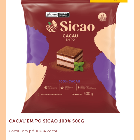
BLEND
-
Pó
Cacau
SICAO
em
MAIS
Sicao
Pó
-
Sicao
100%
BARRA
100%
500g
500g
1,01
KG
CACAU EM PÓ SICAO 100% 500G
Cacau em pó 100% cacau