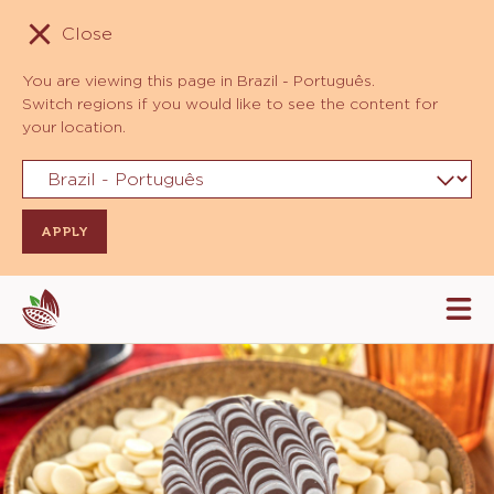
Close
You are viewing this page in Brazil - Português.
Switch regions if you would like to see the content for
your location.
Skip
Tog
to
mai
navi
main
content