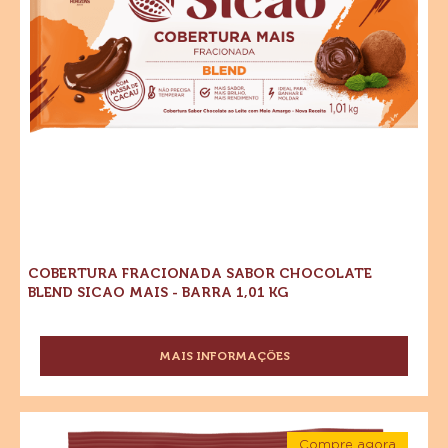
KG
Mais
-
Barra
-
1,01
kg
Barra
1,01
kg
COBERTURA FRACIONADA SABOR CHOCOLATE
BLEND SICAO MAIS - BARRA 1,01 KG
MAIS INFORMAÇÕES
-
COBERTURA
FRACIONADA
SABOR
Cacau
CHOCOLATE
Compre agora
em