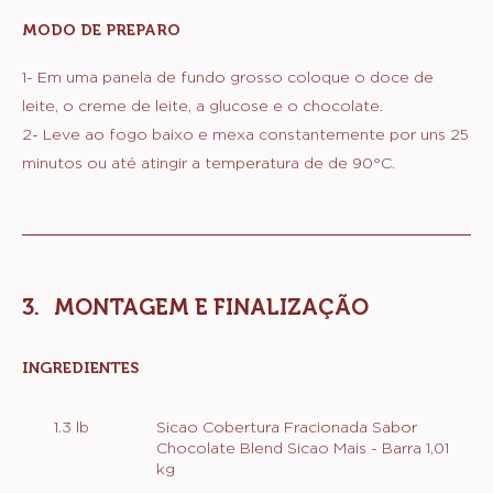
MODO DE PREPARO
:
RECHEIO
DE
1- Em uma panela de fundo grosso coloque o doce de
BRIGADEIRO
leite, o creme de leite, a glucose e o chocolate.
DE
2- Leve ao fogo baixo e mexa constantemente por uns 25
DOCE
DE
minutos ou até atingir a temperatura de de 90°C.
LEITE
MONTAGEM E FINALIZAÇÃO
INGREDIENTES
:
MONTAGEM
E
1.3 lb
Sicao Cobertura Fracionada Sabor
FINALIZAÇÃO
Chocolate Blend Sicao Mais - Barra 1,01
kg