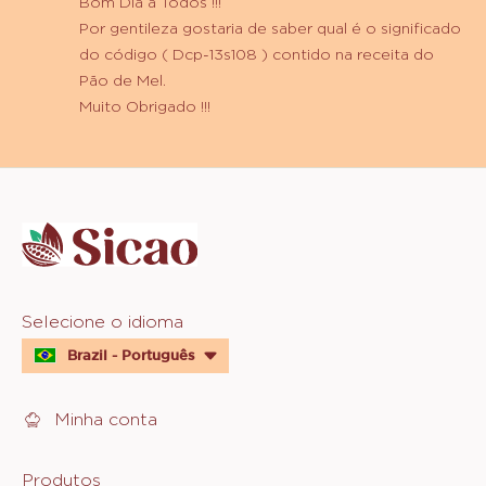
Bom Dia a Todos !!!
Por gentileza gostaria de saber qual é o significado
do código ( Dcp-13s108 ) contido na receita do
Pão de Mel.
Muito Obrigado !!!
Website
info
Website
Selecione o idioma
quick
Brazil - Português
links
Minha conta
Produtos