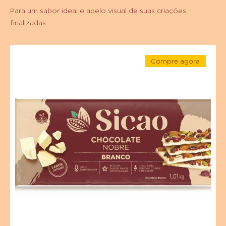
Para um sabor ideal e apelo visual de suas criações
finalizadas
Chocolate
Compre agora
Branco
-
Sicao
Chocolate
Branco
Nobre
Sicao
Nobre
-
-
Barra
Barra
1,01
1,01
kg
kg